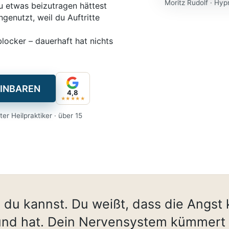
Moritz Rudolf · Hyp
u etwas beizutragen hättest
genutzt, weil du Auftritte
blocker – dauerhaft hat nichts
INBAREN
4,8
★★★★★
er Heilpraktiker · über 15
 du kannst. Du weißt, dass die Angst 
und hat. Dein Nervensystem kümmert 