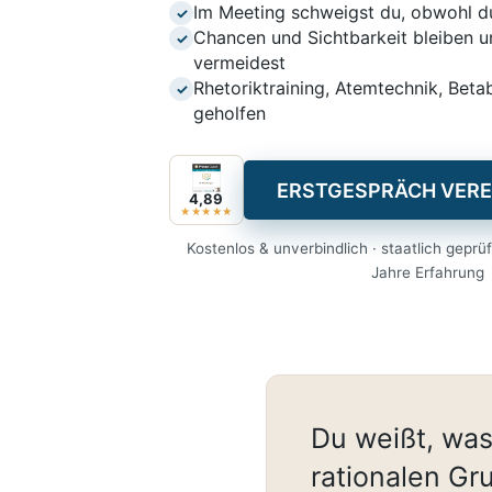
Im Meeting schweigst du, obwohl d
✓
Chancen und Sichtbarkeit bleiben un
✓
vermeidest
Rhetoriktraining, Atemtechnik, Beta
✓
geholfen
ERSTGESPRÄCH VERE
4,89
★★★★★
Kostenlos & unverbindlich · staatlich geprüft
Jahre Erfahrung
Du weißt, was
rationalen Gr