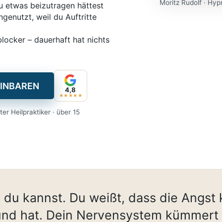
Moritz Rudolf · Hyp
u etwas beizutragen hättest
genutzt, weil du Auftritte
blocker – dauerhaft hat nichts
INBAREN
4,8
★★★★★
er Heilpraktiker · über 15
 du kannst. Du weißt, dass die Angst 
und hat. Dein Nervensystem kümmert 