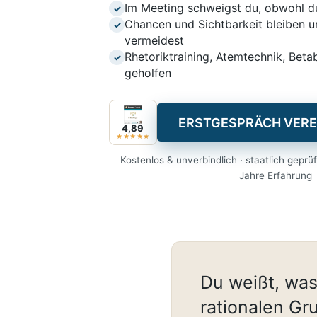
Im Meeting schweigst du, obwohl d
✓
Chancen und Sichtbarkeit bleiben un
✓
vermeidest
Rhetoriktraining, Atemtechnik, Beta
✓
geholfen
ERSTGESPRÄCH VERE
4,89
★★★★★
Kostenlos & unverbindlich · staatlich geprüft
Jahre Erfahrung
Du weißt, was
rationalen Gr